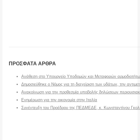
ΠΡΟΣΦΑΤΑ ΑΡΘΡΑ
Ανάθεση στο Υπουργείο Υποδομών και Μεταφορών αρμοδιοτήτω
Δημοσιεύθηκε ο Νόμος για τη διαχείριση των υδάτων, την αντιμε
Ανακοίνωση για την προθεσμία υποβολής δηλώσεων περιουσιακ
Ενημέρωση για την οικονομία στην Ιταλία
Συνέντευξη του Προέδρου της ΠΕΔΜΕΔΕ, κ. Κωνσταντίνου Γκολι